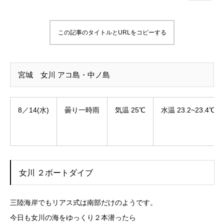
この記事のタイトルとURLをコピーする
宮城 女川 アコ島・中ノ島
8／14(水)
曇り一時雨
気温 25℃
水温 23.2~23.4℃
女川 ２ボートダイブ
三陸海岸でもリアス式は南部だけのようです。
今日も女川の海をゆっくり２本潜ったら