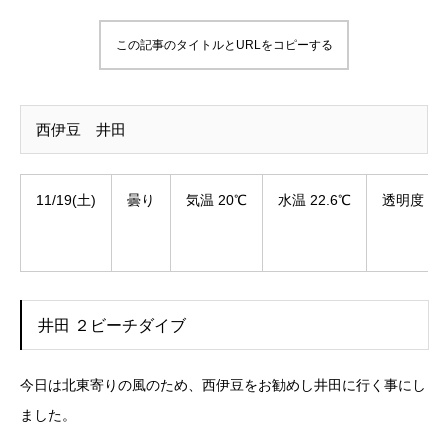
この記事のタイトルとURLをコピーする
西伊豆 井田
11/19(土)
曇り
気温 20℃
水温 22.6℃
透明度 10
井田 ２ビーチダイブ
今日は北東寄りの風のため、西伊豆をお勧めし井田に行く事にし
ました。