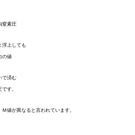
内窒素圧
ま浮上しても
力の値
いで済む
圧です。
、Ｍ値が異なると言われています。