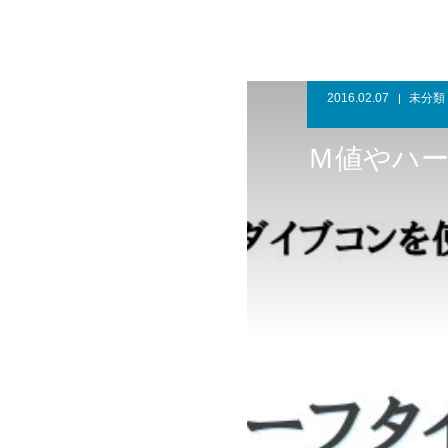
2016.02.07
未分類
Ｍ値やハ