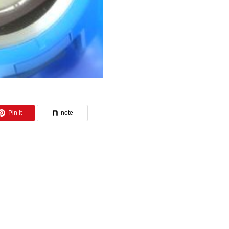
Pin it
note