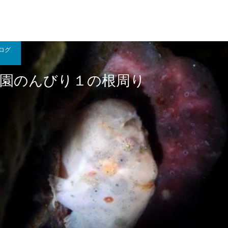
ログ
公園のんびり１の根周り