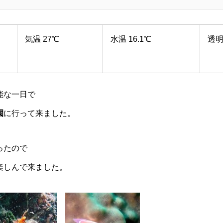
気温 27℃
水温 16.1℃
透明
能な一日で
園
に行って来ました。
ったので
楽しんで来ました。