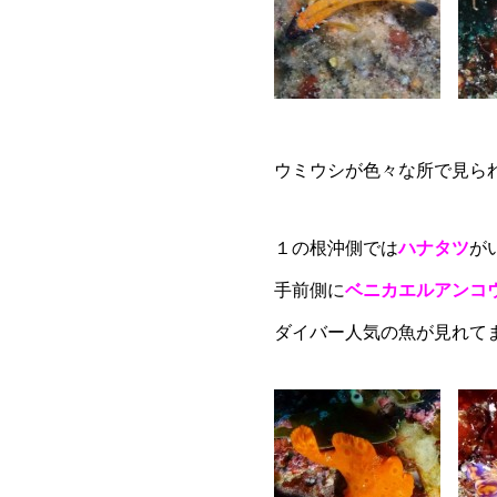
ウミウシが色々な所で見ら
１の根沖側では
ハナタツ
が
手前側に
ベニカエルアンコ
ダイバー人気の魚が見れて