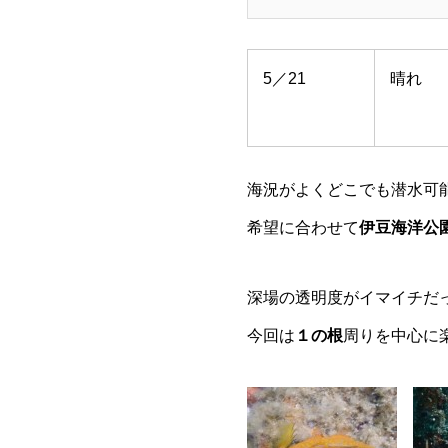
5／21
晴れ
海況がよくどこでも潜水可
希望に合わせて
伊豆海洋公
深場の透明度がイマイチだ
今回は
１の根
周りを中心に