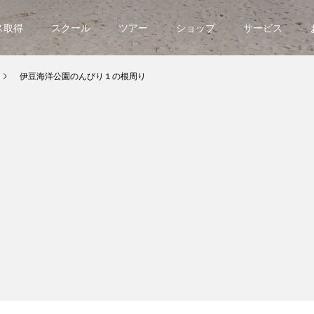
ス取得
スクール
ツアー
ショップ
サービス
伊豆海洋公園のんびり１の根周り