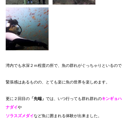
湾内でも水深２ｍ程度の所で、魚の群れがぐっちゃりといるので
緊張感はあるものの、とても楽に魚の世界を楽しめます。
更に２回目の
「先端」
では、いつ行っても群れ群れの
キンギョハ
ナダイ
や
ソラスズメダイ
など魚に囲まれる体験が出来ました。