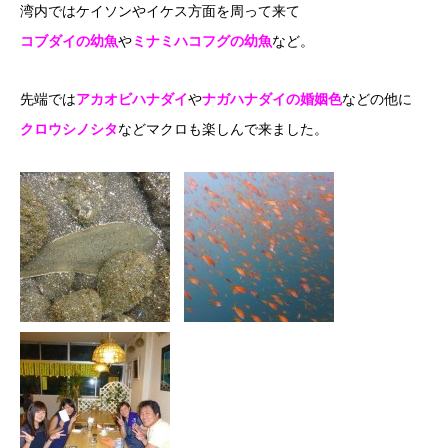
湾内ではケイソンやイケス方面を周って来て
コブダイの幼魚
や
ミナミハコフグの幼魚
など。
先端では
アカオビハナダイ
や
ナガハナダイの婚姻色
などの他に
クロウシノシタ
などマクロも楽しんで来ました。