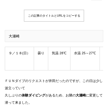
この記事のタイトルとURLをコピーする
大瀬崎
９／１８(日）
曇り
気温 28℃
水温 25～27℃
透
ＦＵＮダイブのリクエストが井田だったのですが、この日は少し
波立っていて
久しぶりの
体験ダイビング
があるため、お隣の
大瀬崎
に変更して
潜って来ました。