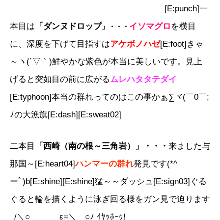
[E:punch]一
本目は
「ダンヌドロップ
イソマグロ
を横目
」・・・
に、深度を下げて目指すは
アケボノハゼ
[E:foot]きゃ
～ヽ(´▽｀)鮮やかな紫色が本当に美しいです。見上
げると突如目の前に広がる
ムレハタタテダイ
[E:typhoon]本当の群れってのはこの事かぁ∑ヾ(￣0￣;
ﾉの大漁旗[E:dash][E:sweat02]
二本目
「西崎（南の根～三角岩）」・・・
来ました与
那国～[E:heart04]
ハンマーの群れ
発見です(*^
ーﾟ)b[E:shine][E:shine]猛～～ダッシュ[E:sign03]ぐる
ぐると輪を描くように泳ぎ回る様をガン見で迫ります
_/＼○_ ε=＼＿○ﾉ ｲﾔｯﾎｰｩ!