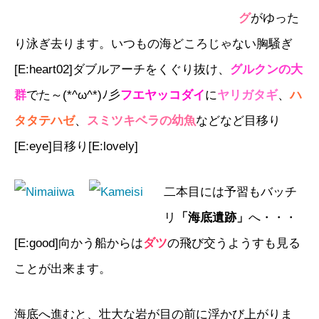
グ
がゆった
り泳ぎ去ります。いつもの海どころじゃない胸騒ぎ
[E:heart02]ダブルアーチをくぐり抜け、
グルクンの大
群
でた～(*^ω^*)ﾉ彡
フエヤッコダイ
に
ヤリガタギ
、
ハ
タタテハゼ
、
スミツキベラの幼魚
などなど目移り
[E:eye]目移り[E:lovely]
二本目には予習もバッチ
リ
「海底遺跡」
へ・・・
[E:good]向かう船からは
ダツ
の飛び交うようすも見る
ことが出来ます。
海底へ進むと、壮大な岩が目の前に浮かび上がりま