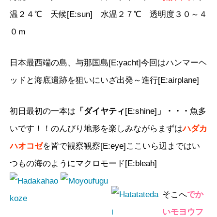
温２４℃ 天候[E:sun] 水温２７℃ 透明度３０～４
０ｍ
日本最西端の島、与那国島[E:yacht]今回はハンマーヘ
ッドと海底遺跡を狙いにいざ出発～進行[E:airplane]
初日最初の一本は
「ダイヤティ
[E:shine]
」・・・
魚多
いです！！のんびり地形を楽しみながらまずは
ハダカ
ハオコゼ
を皆で観察観察[E:eye]ここいら辺まではい
つもの海のようにマクロモード[E:bleah]
そこへ
でか
いモヨウフ