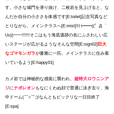
す。小さな城門を潜り抜け、二枚岩を見上げると、な
んだか自分の小ささを体感です[E:toilet]記念写真など
とりながら、メインテラスへ[E:mist]ﾓﾋｬ━━((゜Д゜
Uu))━━!!!!!!そこはもう海底遺跡の名にふさわしい広
いステージが広がるようなそんな空間[E:sign02]
巨大
なゴマモンガラ
が優雅に一匹。メインテラスに住み着
いているよう[E:happy01]
カメ岩では神秘的な感覚に襲われ、
超特大ロウニンア
ジ
に
ナポレオン
もなにくわぬ顔で普通に泳ぎ去り、海
中ドーム(￣○￣;)!なんともビックリな一日目終了
[E:spa]