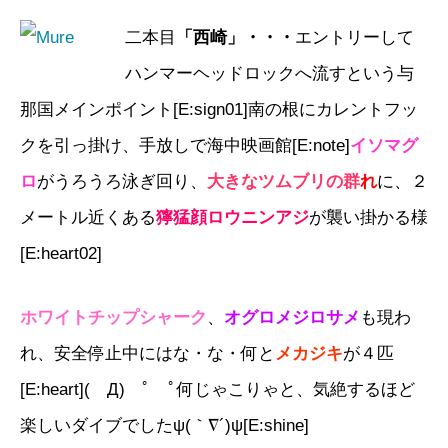
二本目
「西崎」・・・
エントリーして
ハンマーヘッドロックへ流すという与
那国メインポイント[E:sign01]南の根にカレントフッ
クを引っ掛け、手放しで海中映画館[E:note]
イソマグ
ロ
がうろうろ泳ぎ回り、
大きなツムブリの群
れ
に、２
メートル近くある
獰猛顔ロウニンアジ
が襲い掛かる様
[E:heart02]
ホワイトチップシャーク
、
オグロメジロサメ
も現わ
れ、安全停止中にはな・な・何と
メカジキ
が４匹
[E:heart]( Д) ﾟ ﾟ何じゃこりゃと、気絶するほど
楽しいダイブでしたψ(｀∇´)ψ[E:shine]