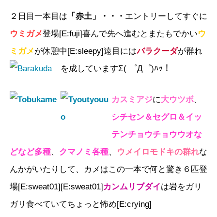
２日目一本目は
「赤土」・・・
エントリーしてすぐに
ウミガメ
登場[E:fuji]喜んで先へ進むとまたもでかい
ウ
ミガメ
が休憩中[E:sleepy]
遠目には
バラクーダ
が群れ
を成していますΣ( ゜Д゜)ﾊｯ！
カスミアジ
に
大ウツボ
、
シチセン＆セグロ＆イッ
テンチョウチョウウオな
どなど多種
、
クマノミ各種
、
ウメイロモドキの群れ
な
んかがいたりして、カメはこの一本で何と驚き６匹登
場[E:sweat01][E:sweat01]
カンムリブダイ
は
岩をガリ
ガリ食べていてちょっと怖め[E:crying]