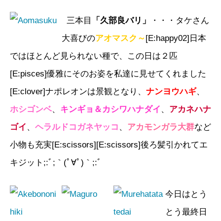
三本目
「久部良バリ」
・・・タケさん
大喜びの
アオマスク～
[E:happy02]日本
ではほとんど見られない種で、この日は２匹
[E:pisces]優雅にそのお姿を私達に見せてくれました
[E:clover]ナポレオンは景観となり、
ナンヨウハギ
、
ホシゴンベ
、
キンギョ＆カシワハナダイ
、
アカネ
ハナ
ゴイ
、
ヘラルドコガネヤッコ
、
アカモンガラ大群
など
小物も充実[E:scissors][E:scissors]後ろ髪引かれてエ
キジット;:ﾞ;｀(ﾟ∀ﾟ)｀;:ﾞ
今日はとう
とう最終日