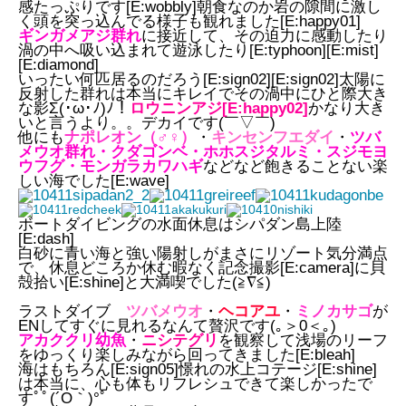
感たっぷりです[E:wobbly]朝食なのか岩の隙間に激し
く頭を突っ込んでる様子も観れました[E:happy01]
ギンガメアジ群れ
に接近して、その迫力に感動したり
渦の中へ吸い込まれて遊泳したり[E:typhoon][E:mist]
[E:diamond]
いったい何匹居るのだろう[E:sign02][E:sign02]太陽に
反射した群れは本当にキレイでその渦中にひと際大き
な影Σ(･ω･ﾉ)ﾉ！
ロウニンアジ[E:happy02]
かなり大き
いと言うより。。デカイです(￣▽￣)
他にも
ナポレオン（♂♀）
・
キンセンフエダイ
・
ツバ
メウオ群れ・クダゴンベ・ホホスジタルミ・スジモヨ
ウフグ・モンガラカワハギ
などなど飽きることない楽
しい海でした[E:wave]
ボートダイビングの水面休息はシパダン島上陸
[E:dash]
白砂に青い海と強い陽射しがまさにリゾート気分満点
で、休息どころか休む暇なく記念撮影[E:camera]に貝
殻拾い[E:shine]と大満喫でした(≧∇≦)
ラストダイブ
ツバメウオ
・
ヘコアユ
・
ミノカサゴ
が
ENしてすぐに見れるなんて贅沢です(｡＞0＜｡)
アカククリ幼魚
・
ニシテグリ
を観察して浅場のリーフ
をゆっくり楽しみながら回ってきました[E:bleah]
海はもちろん[E:sign05]憬れの水上コテージ[E:shine]
は本当に、心も体もリフレシュできて楽しかったで
すﾟﾟ(´O｀)°ﾟ