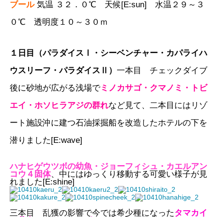
ブール
気温 ３２．０℃ 天候[E:sun] 水温２９～３
０
℃
透明度１０～３０ｍ
１日目（パラダイスⅠ・シーベンチャー・カパライハ
ウスリーフ・パラダイスⅡ）
一本目 チェックダイブ
後に砂地が広がる浅場で
ミノカサゴ・クマノミ・トビ
エイ・ホソヒラアジの群れ
など見て、二本目には
リ
ゾ
ート施設沖に建つ石油採掘船を改造したホテルの下を
潜りました[E:wave]
ハナヒゲウツボの幼魚・ジョーフィシュ・カエルアン
コウ４固体
、中にはゆっくり移動する可愛い様子が見
れました[E:shine]
三本目 乱獲の影響で今では希少種になった
タマカイ