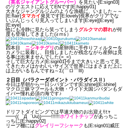
（英名ジャイアントグルーパー）
を見たい[E:sign03]
のリクエストに応えてENです[E:happy01]
大きなジャングルジムのような漁礁に、いました～～
[E:flair]
タマカイ
発見です[E:lovely]視界がクリアでな
いぶんじっくり見入ってしまいます[E:eye][E:eye]
[E:eye]
他にも冷静に見たら笑ってしまう
グルクマの群れ
が何
度も登場してきました(≧ｍ≦）
四本目
ニシキテグリ
の産卵用に手作りフィルターを
カメラに装着し、目指しましたが残念ながら産卵は見
る事は出来ませんでした(>_<)
そして巨大なカメ[E:sign01]今まで大きいと思って見
てきたカメはかわいいサイズで世界にはまさまだ上に
は上がいるもんですね～Σ(￣ロ￣lll)
２日目（バラクーダポイント・パラダイスⅡ）
今日は早朝から一日シパダンです[E:shine][E:shine]
マクロ三昧マブールも大物・ワイド天国シパダンもダ
イバー憧れ必須の海です♪
ドリフトダイビングでは早速大物のお出迎えﾓﾋｬ
━━((゜Д゜Uu))━━!!!!!!
ホワイトチップ
があっちこ
っちに[E:happy02]
リーフ棚には
グレイリーフシャーク
も[E:sign01]威圧