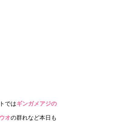
トでは
ギンガメアジの
ウオ
の群れなど本日も