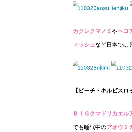
カクレクマノミ
や
ヘコ
ィッシュ
など日本では見
【ビーチ・キルビスロ
ＢＩＧクマドリカエル
でも睡眠中の
アオウミ