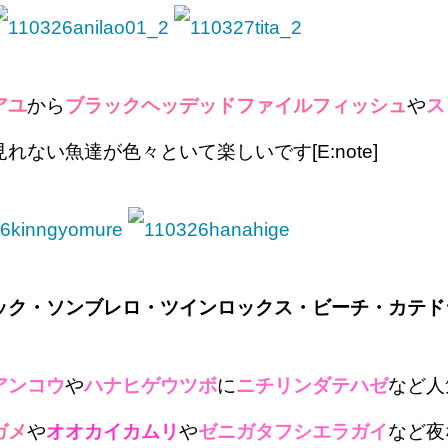
アユ
から
ブラックヘッデッドファイルフィッシュ
や
ス
れない魚達が色々といて楽しいです[E:note]
ック・ソンブレロ・ツインロックス・ビーチ・カテド
アンコウ
や
ハナヒゲウツボ
に
ニチリンダテハゼ
など人
ガメ
や
オオカイカムリ
や
ゼニガタフシエラガイ
など夜