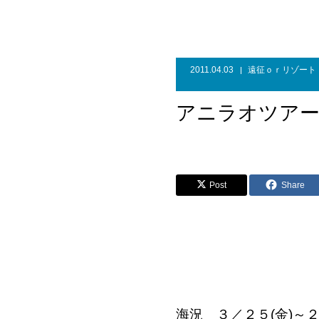
2011.04.03
遠征ｏｒリゾート
アニラオツア
Post
Share
海況 ３／２５(金)～