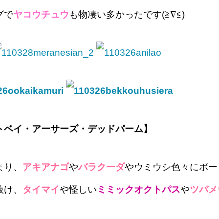
グで
ヤコウチュウ
も物凄い多かったです(≧∇≦)
トベイ・アーサーズ・デッドパーム】
まり、
アキアナゴ
や
バラクーダ
やウミウシ色々にボー
抜け、
タイマイ
や怪しい
ミミックオクトパス
や
ツバメ