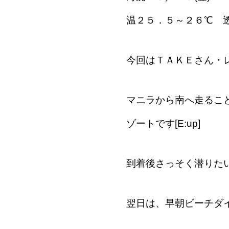
温２５．５～２６℃ 
今回はＴＡＫＥさん・レ
マニラから南へ走るこ
ゾートです[E:up]
到着後さっそく潜りた
翌日は、早朝ビーチダイブ