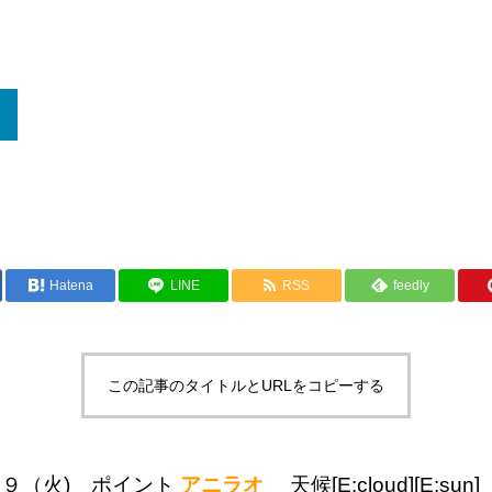
ー
Hatena
LINE
RSS
feedly
この記事のタイトルとURLをコピーする
２９（火) ポイント
アニラオ
天候
[E:cloud][E:sun]