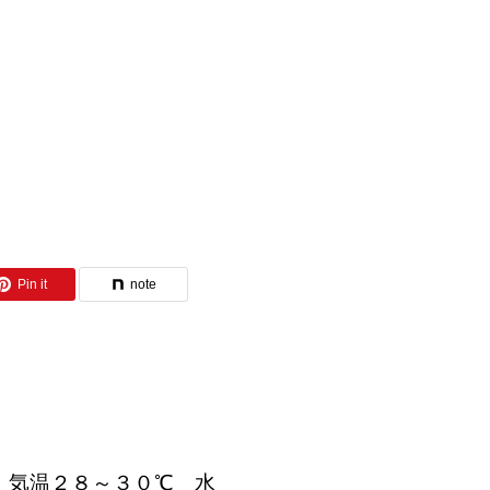
Pin it
note
気温２８～３０℃ 水