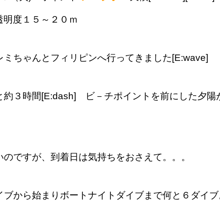
透明度１５～
２０ｍ
ミちゃんとフィリピンへ行ってきました[E:wave]
と
約３時間[E:dash] ビ－チポイントを前にした夕
いのですが、到着日は気持ちをおさえて。。。
から始まりボートナイトダイブまで何と６ダイブ。。。[