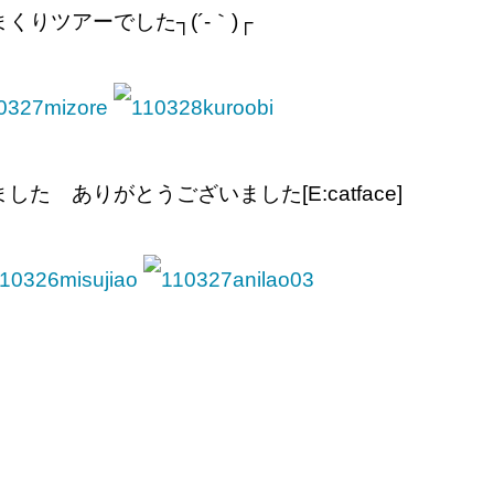
りツアーでした┐(´-｀)┌
た ありがとうございました[E:catface]