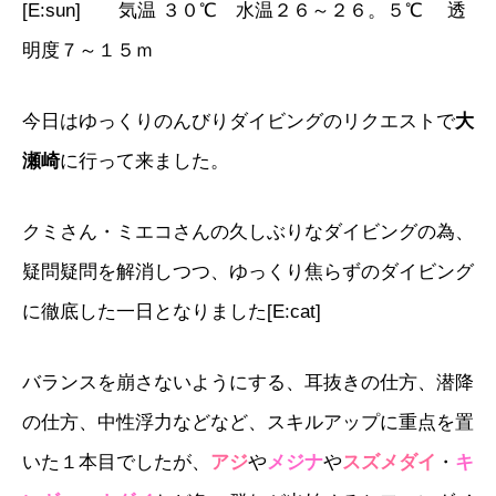
[E:sun] 気温 ３０℃ 水温２６～２６。５℃ 透
明度７～１５ｍ
今日はゆっくりのんびりダイビングのリクエストで
大
瀬崎
に行って来ました。
クミさん・ミエコさんの久しぶりなダイビングの為、
疑問疑問を解消しつつ、ゆっくり焦らずのダイビング
に徹底した一日となりました[E:cat]
バランスを崩さないようにする、耳抜きの仕方、潜降
の仕方、中性浮力などなど、スキルアップに重点を置
いた１本目でしたが、
アジ
や
メジナ
や
スズメダイ
・
キ