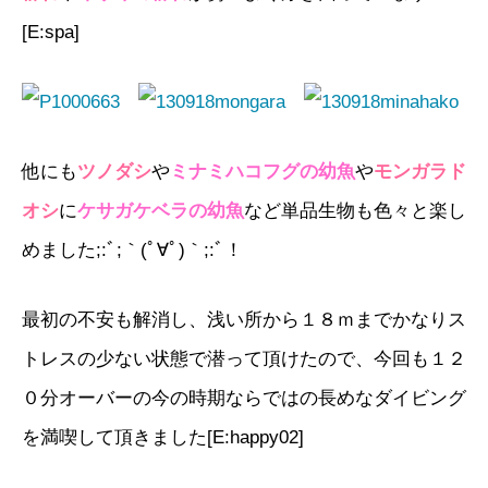
[E:spa]
他にも
ツノダシ
や
ミナミハコフグの幼魚
や
モンガラド
オシ
に
ケサガケベラの幼魚
など単品生物も色々と楽し
めました;:ﾞ;｀(ﾟ∀ﾟ)｀;:ﾞ！
最初の不安も解消し、浅い所から１８ｍまでかなりス
トレスの少ない状態で潜って頂けたので、今回も１２
０分オーバーの今の時期ならではの長めなダイビング
を満喫して頂きました[E:happy02]