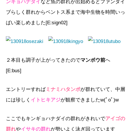
ンギョハナダイ
など魚の群れが出始めるとファンダイ
ブらしく群れからベントス系まで海中生物を時間いっ
ぱい楽しめました[E:sign02]
２本目も調子が上がってきたので
マンボウ前
へ
[E:bus]
エントリーすれば
ミナミハタンポ
が群れていて、中層
には珍しく
イトヒキアジ
が観察できましたw(ﾟoﾟ)w
ここでもキンギョハナダイの群れがきれいで
アイゴの
群れ
や
イサキの群れ
が勢いよく泳ぎ回っています