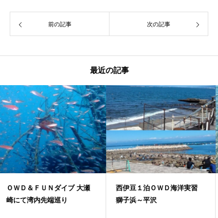
前の記事
次の記事
最近の記事
西伊豆１泊ＯＷＤ海洋実習
井田でファンと体験ダイビン
獅子浜～平沢
グ