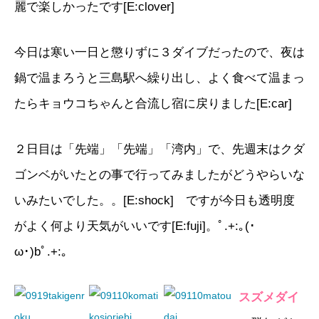
麗で楽しかったです[E:clover]
今日は寒い一日と懲りずに３ダイブだったので、夜は
鍋で温まろうと三島駅へ繰り出し、よく食べて温まっ
たらキョウコちゃんと合流し宿に戻りました[E:car]
２日目は「先端」「先端」「湾内」で、先週末はクダ
ゴンベがいたとの事で行ってみましたがどうやらいな
いみたいでした。。[E:shock] ですが今日も透明度
がよく何より天気がいいです[E:fuji]。ﾟ.+:｡(･
ω･)bﾟ.+:｡
スズメダイ