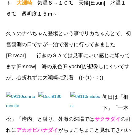
ト
大瀬崎
気温８～１０℃ 天候[E:sun] 水温１
６℃ 透明度１５ｍ～
久々のナベちゃん登場という事でリカちゃんとで、初
雪観測の日ですが一泊で潜りに行ってきました
[E:rvcar] 行きのＳＡでは見事にいい感じに降って
ます[E:snow]
海の景色[E:yacht]が想像しにくいです
が、心折れずに大瀬崎に到着 ((･(ｪ)･；))
初日は「柵
下」「一本
松」「湾内」と潜り、外海の深場では
サクラダイ
の群
れに
アカオビハナダイ
がちょこちょこと見れてきれい