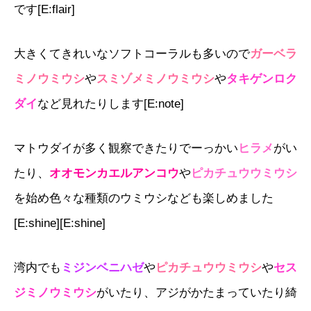
です[E:flair]
大きくてきれいなソフトコーラルも多いので
ガーベラ
ミノウミウシ
や
スミゾメミノウミウシ
や
タキゲンロク
ダイ
など見れたりします[E:note]
マトウダイが多く観察できたりでーっかい
ヒラメ
がい
たり、
オオモンカエルアンコウ
や
ピカチュウウミウシ
を始め色々な種類のウミウシなども楽しめました
[E:shine][E:shine]
湾内でも
ミジンベニハゼ
や
ピカチュウウミウシ
や
セス
ジミノウミウシ
がいたり、アジがかたまっていたり綺