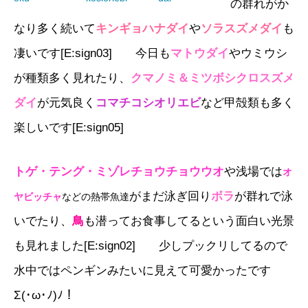
の群れがか
なり多く続いて
キンギョハナダイ
や
ソラスズメダイ
も
凄いです[E:sign03] 今日も
マトウダイ
やウミウシ
が種類多く見れたり、
クマノミ＆ミツボシクロスズメ
ダイ
が元気良く
コマチコシオリエビ
など甲殻類も多く
楽しいです[E:sign05]
トゲ・テング・ミゾレチョウチョウウオ
や浅場では
オ
がまだ泳ぎ回り
ボラ
が群れで泳
ヤビッチャ
などの熱帯魚達
いでたり、
鳥
も潜ってお食事してるという面白い光景
も見れました[E:sign02] 少しプックリしてるので
水中ではペンギンみたいに見えて可愛かったです
Σ(･ω･ﾉ)ﾉ！