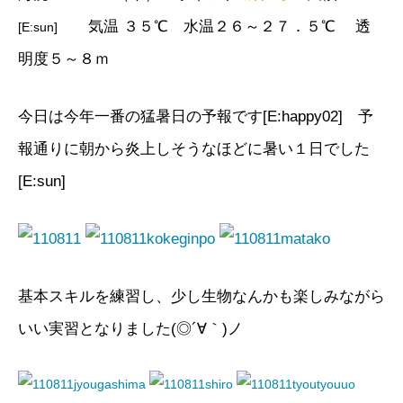
気温 ３５℃ 水温２６～２７．５℃
透
[E:sun]
明度５～８ｍ
今日は今年一番の猛暑日の予報です[E:happy02] 予
報通りに朝から炎上しそうなほどに暑
い１日でした
[E:sun]
基本スキルを練習し、少し生物なんかも楽しみながら
いい実習となりました(◎´∀｀)ノ