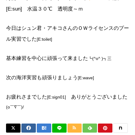
[E:sun]
水温３０
℃
透明度～ｍ
今日はシュン君・アキコさんのＯＷライセンスのプー
ル実習でした
[E:toilet]
基本練習を中心に頑張って来ました
┗(^o^ )┓三
次の海洋実習も頑張りましょう
[E:wave]
お疲れさまでした
ありがとうございました
[E:sign01]
(o￣∇￣)/