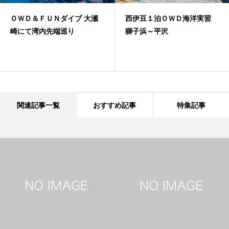
瀬
西伊豆１泊ＯＷＤ海洋実習
井田でファンと体験ダイ
獅子浜～平沢
グ
関連記事一覧
おすすめ記事
特集記事