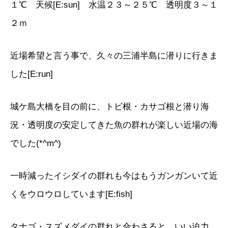
１℃ 天候[E:sun] 水温２３～２５℃ 透明度３～１
２ｍ
近場希望と言う事で、久々の三浦半島に潜りに行きま
した[E:run]
城ケ島大橋を目の前に、トビ根・カサゴ根と潜り海
況・透明度の安定してきた魚の群れが楽しい近場の海
でした(*^m^)
一時減ったイシダイの群れも今はもうガンガンいて近
くをウロウロしています[E:fish]
タナゴ・スズメダイの群れと合わさると、いい迫力