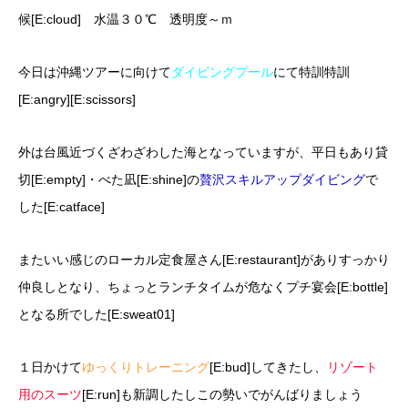
候[E:cloud] 水温３０℃ 透明度～ｍ
今日は沖縄ツアーに向けて
ダイビングプール
にて特訓特訓
[E:angry][E:scissors]
外は台風近づくざわざわした海となっていますが、平日もあり貸
切[E:empty]・べた凪[E:shine]の
贅沢スキルアップダイビング
で
した[E:catface]
またいい感じのローカル定食屋さん[E:restaurant]がありすっかり
仲良しとなり、ちょっとランチタイムが危なくプチ宴会[E:bottle]
となる所でした[E:sweat01]
１日かけて
ゆっくりトレーニング
[E:bud]してきたし、
リゾート
用のスーツ
[E:run]も新調したしこの勢いでがんばりましょう