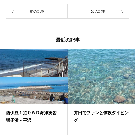
前の記事
次の記事
最近の記事
西伊豆１泊ＯＷＤ海洋実習
井田でファンと体験ダイビン
獅子浜～平沢
グ