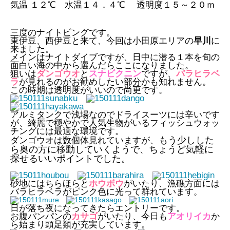
気温 １２℃ 水温１４．４℃ 透明度１５～２０ｍ
三度のナイトビングです。
東伊豆、西伊豆と来て、今回は小田原エリアの
早川
に
来ました。
メインはナイトダイブですが、日中に潜る１本を旬の
面白い海の中から選んだらここになりました。
狙いは
ダンゴウオ
と
スナビクニン
ですが、
バラヒラベ
ラ
が見れるのがお勧めしたい部分かも知れません。
この時期は透明度がいいので尚更です。
アルミタンクで浅場なのでドライスーツには辛いです
が、綺麗で穏やかで人気生物がいるフィッシュウォッ
チングには最適な環境です。
もう少しした
ダンゴウオは数個体見れていますが、
ら奥の方に移動していくようで、ちょうど気軽に
探せるいいポイントでした。
砂地にはちらほらと
ホウボウ
がいたり、漁礁方面には
バラヒラベラがピンク色に光って群れています。
日が落ち夜になってきたらエントリーです。
お腹パンパンの
カサゴ
がいたり、今日も
アオリイカ
か
ら始まり頭足類が充実しています。