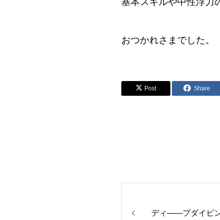
基本スキルや中性浮力
おつかれさまでした。
Post
Share
ディ――プダイビング