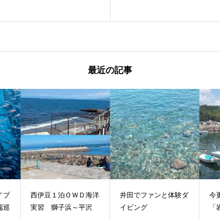
最近の記事
海洋
井田でファンと体験ダ
今更ながら初ポイント
徳
沢
イビング
「岩」
千