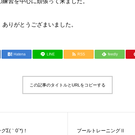
の練習を中心に頑張って来ました。
 ありがとうござまいました。
Hatena
LINE
RSS
feedly
この記事のタイトルとURLをコピーする
Σ(｀0´*)！
プールトレーニングⅡ