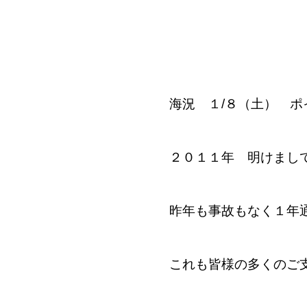
海況 １/８（土） ポ
２０１１年 明けまし
昨年も事故もなく１年
これも皆様の多くのご