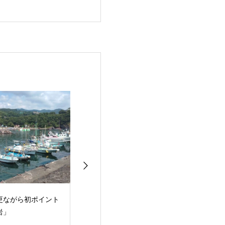
之島ツアー２日目
徳之島ツアー2023
浅場の群れが種
間海岸へ
初日
井田