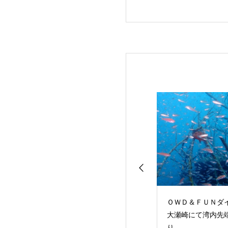
透明度 ＩＯＰダ
ＯＷＤ＆ＦＵＮダイブ
西伊豆１泊ＯＷＤ
大瀬崎にて湾内先端巡
実習 獅子浜～平
り