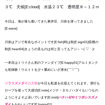
３℃ 天候[E:cloud] 水温２３℃ 透明度８～１２ｍ
今日は、海が落ち着いてきた東伊豆、川奈を潜ってきました
[E:wave]
川奈はアジで有名なポイントです[E:fish]時は秋[E:sign01]収穫の
秋[E:heart04]きょうの見ものは何と言ってもアジ～ヽ(´▽｀)/
一本目はトリイさん初のファンダイブ[E:happy01]アルミタンク
も初体験！ウエイトを少々重めにいざ潜水(￣▽￣)
ソラスズメダイ
の大群
が今日も私達を出迎えてくれます。潜行も
ロープを使って大成功[E:note]メジナ・タカノハダイもいつもの
ようにそよそよ泳いでいます[E:mist]
ハナハゼやミツボシスズメ
ダイ
もかわいいです[E:happy01]