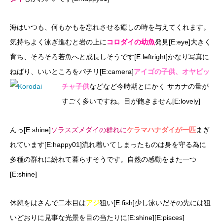
海はいつも、何もかもを忘れさせる癒しの時を与えてくれます。
気持ちよく泳ぎ進むと岩の上に
コロダイの幼魚
発見[E:eye]大きく
育ち、そろそろ若魚へと成長しそうです[E:leftright]かなり写真に
ねばり、いいところをパチリ[E:camera]
アイゴの子供、オヤビッ
チャ子供
などなど今時期とにかく
サカナの量が
すごく多いですね。目が飽きません[E:lovely]
んっ[E:shine]
ソラスズメダイの群れに
ケラマハナダイ
が一匹
まぎ
れています[E:happy01]流れ着いてしまったものは身を守る為に
多種の群れに紛れて暮らすそうです。自然の感動をまた一つ
[E:shine]
休憩をはさんで二本目は
アジ
狙い[E:fish]少し泳いだその先には狙
いどおりに見事な光景を目の当たりに[E:shine][E:pisces]