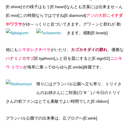
[E:shine]その様子はもう[E:heart]なんとも言葉には出来ませ～ん
[E:mist]この時期ならではですね[E:diamond]
アジの大群に
イナダ
やワラサ
がゆ～っくりと近づいてきます。グワ～ンと群れが
動
きます。感動[E:lovely]
他にも
シマタレクチベラ
がいたり、
カゴカキダイの群れ
、優雅な
ハナミノカサゴ
[E:typhoon]ふと目を皿にすると[E:sign02]
ニシキ
ウ
ミウシ
が海草に乗ってゆらゆら[E:smile]綺麗です。
帰りにはグランパル公園へ立ち寄り、トリイさ
んのお姉さんにご対面(◎´∀｀)ノ今日のトリイ
さんの初ファンはとても素敵でよい時間でした[E:ribbon]
グランパル公園での出来事は、丘ブログへ[E:wink]